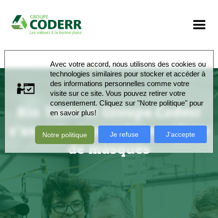
Avec votre accord, nous utilisons des cookies ou
technologies similaires pour stocker et accéder à
des informations personnelles comme votre
visite sur ce site. Vous pouvez retirer votre
consentement. Cliquez sur "Notre politique" pour
Rio Tinto et Groupe Coderr
en savoir plus!
s’associent pour le recyclage
Je refuse
J'accepte
Notre politique
de masques