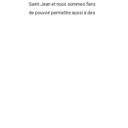
Saint-Jean et nous sommes fiers
de pouvoir permettre aussi à des
organismes régionaux de
protéger l’environnement en cette
période de pandémie. », a affirmé
Sébastien Ross, directeur des
Opérations Québec pour
l’entreprise.
---
Source :
Journal Informe Affaires
- 12
avril 2021