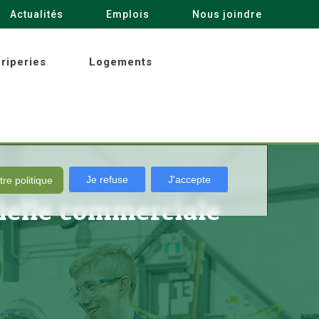
Actualités
Emplois
Nous joindre
riperies
Logements
Je refuse
J'accepte
tre politique
ielle commerciale